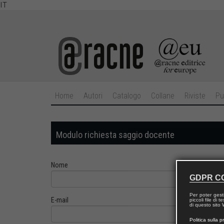
IT
Home
Autori
Catalogo
Collane
Riviste
Pu
Modulo richiesta saggio docente
Nome
GDPR C
Per poter gest
E-mail
piccoli file di
di questo sito W
Politica sulla p