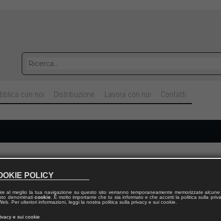
bblica con noi
Distribuzione
Lavora con noi
Contatti
Cognome
OOKIE POLICY
ire al meglio la tua navigazione su questo sito verranno temporaneamente memorizzate alcune 
Telefono fisso
 testo denominati
cookie
. È molto importante che tu sia informato e che accetti la politica sulla priv
eb. Per ulteriori informazioni, leggi la nostra politica sulla privacy e sui cookie.
rivacy e sui cookie