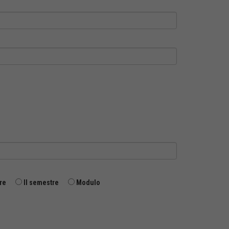
re
II semestre
Modulo