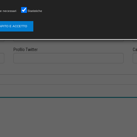
e necessari
Statistiche
APITO E ACCETTO
Profilo Instagram
Pr
Profilo Twitter
Ca