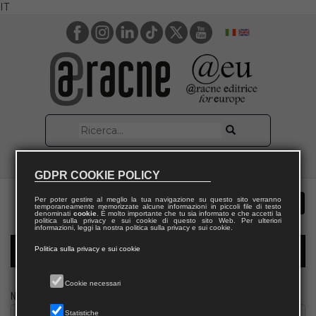
IT
GDPR COOKIE POLICY
Per poter gestire al meglio la tua navigazione su questo sito verranno
temporaneamente memorizzate alcune informazioni in piccoli file di testo
denominati
cookie
. È molto importante che tu sia informato e che accetti la
politica sulla privacy e sui cookie di questo sito Web. Per ulteriori
informazioni, leggi la nostra politica sulla privacy e sui cookie.
Politica sulla privacy e sui cookie
Modulo richiesta saggio docente
Cookie necessari
Nome
Statistiche