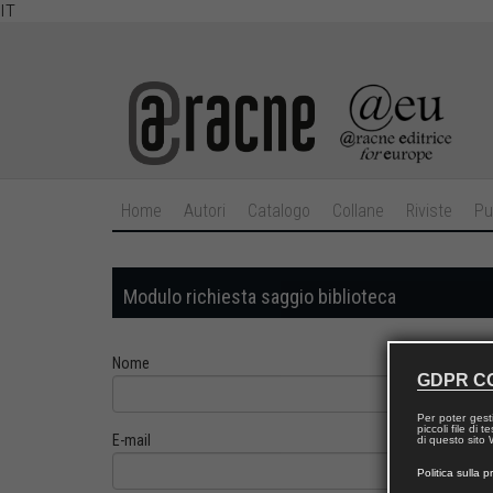
IT
Home
Autori
Catalogo
Collane
Riviste
Pu
Modulo richiesta saggio biblioteca
Nome
GDPR C
Per poter gest
piccoli file di
E-mail
di questo sito W
Politica sulla p