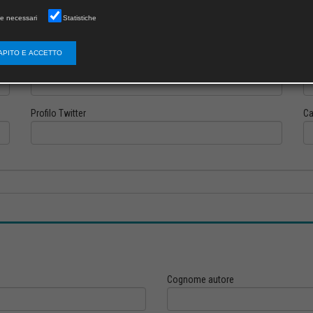
e necessari
Statistiche
APITO E ACCETTO
Profilo Instagram
Pr
Profilo Twitter
Ca
Cognome autore