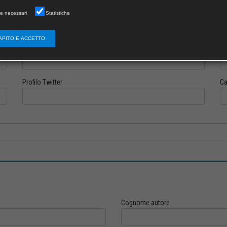
e necessari
Statistiche
APITO E ACCETTO
Profilo Instagram
Pr
Profilo Twitter
Ca
Cognome autore