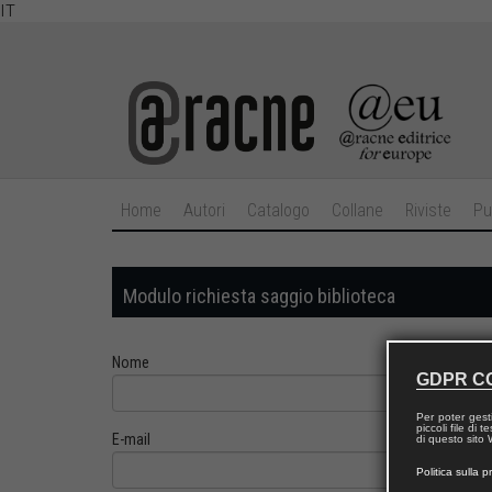
IT
Home
Autori
Catalogo
Collane
Riviste
Pu
Modulo richiesta saggio biblioteca
Nome
GDPR C
Per poter gest
piccoli file di
E-mail
di questo sito W
Politica sulla p