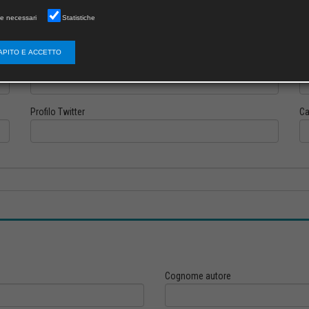
e necessari
Statistiche
APITO E ACCETTO
Profilo Instagram
Pr
Profilo Twitter
Ca
Cognome autore