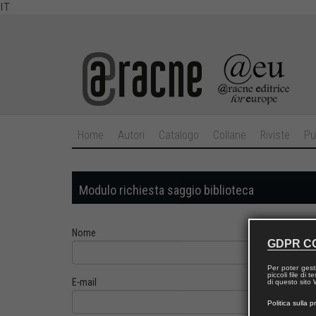
IT
Home
Autori
Catalogo
Collane
Riviste
Pu
Modulo richiesta saggio biblioteca
Nome
GDPR C
Per poter gest
piccoli file di
E-mail
di questo sito W
Politica sulla p