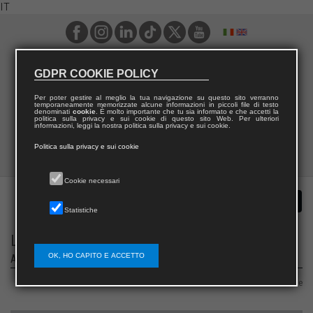
IT
GDPR COOKIE POLICY
Per poter gestire al meglio la tua navigazione su questo sito verranno
temporaneamente memorizzate alcune informazioni in piccoli file di testo
denominati
cookie
. È molto importante che tu sia informato e che accetti la
politica sulla privacy e sui cookie di questo sito Web. Per ulteriori
informazioni, leggi la nostra politica sulla privacy e sui cookie.
Politica sulla privacy e sui cookie
Cookie necessari
Statistiche
La riabilitazione nei disordini del neurosviluppo
OK, HO CAPITO E ACCETTO
Aspetti clinici e riabilitativi delle patologie del neurosviluppo
Area 06 – Scienze mediche