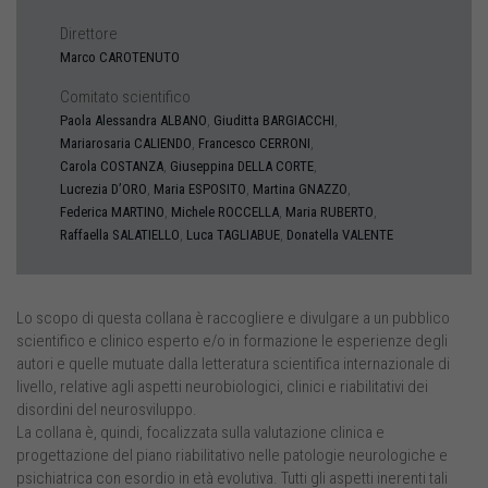
Direttore
Marco CAROTENUTO
Comitato scientifico
,
,
Paola Alessandra
ALBANO
Giuditta
BARGIACCHI
,
,
Mariarosaria
CALIENDO
Francesco
CERRONI
,
,
Carola
COSTANZA
Giuseppina
DELLA CORTE
,
,
,
Lucrezia
D’ORO
Maria
ESPOSITO
Martina
GNAZZO
,
,
,
Federica
MARTINO
Michele
ROCCELLA
Maria
RUBERTO
,
,
Raffaella
SALATIELLO
Luca
TAGLIABUE
Donatella
VALENTE
Lo scopo di questa collana è raccogliere e divulgare a un pubblico
scientifico e clinico esperto e/o in formazione le esperienze degli
autori e quelle mutuate dalla letteratura scientifica internazionale di
livello, relative agli aspetti neurobiologici, clinici e riabilitativi dei
disordini del neurosviluppo.
La collana è, quindi, focalizzata sulla valutazione clinica e
progettazione del piano riabilitativo nelle patologie neurologiche e
psichiatrica con esordio in età evolutiva. Tutti gli aspetti inerenti tali