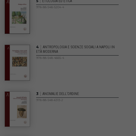
|
5
ETOLOGIA ED ETICA
978-88-548-5204-4
|
4
ANTROPOLOGIA E SCIENZE SOCIALI A NAPOLI IN
ETÀ MODERNA
978-88-548-4665-4
|
3
ANOMALIE DELL’ORDINE
978-88-548-6313-2