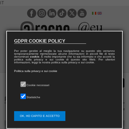
IT
GDPR COOKIE POLICY
Per poter gestire al meglio la tua navigazione su questo sito verranno
temporaneamente memorizzate alcune informazioni in piccoli file di testo
denominati
cookie
. È molto importante che tu sia informato e che accetti la
politica sulla privacy e sui cookie di questo sito Web. Per ulteriori
informazioni, leggi la nostra politica sulla privacy e sui cookie.
Politica sulla privacy e sui cookie
Cookie necessari
Filosofia e saperi
Statistiche
Area 11 – Scienze storiche, filosofiche, pedagogiche e psicologiche
OK, HO CAPITO E ACCETTO