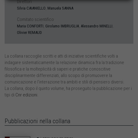
Direttori
,
Silvia
CAIANIELLO
Manuela
SANNA
Comitato scientifico
,
,
,
Maria
CONFORTI
Girolamo
IMBRUGLIA
Alessandro
MINELLI
Olivier
REMAUD
La collana raccoglie scritti e atti di iniziative scientifiche volti a
indagare sistematicamente la relazione dinamica fra la tradizione
filosofica e la molteplicità di saperi e pratiche conoscitive
disciplinarmente differenziati, allo scopo di promuovere la
comunicazione e l’interazione tra ambiti e stili di pensiero diversi.
La collana, dopo il quinto volume, ha proseguito la pubblicazione per i
tipi di
Cnr edizioni
.
Pubblicazioni nella collana