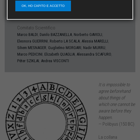
OK, HO CAPITO E ACCETTO
Caporedattore
Massimiliano SALA
Comitato Scientifico
,
,
,
Marco
BALDI
Danilo
BAZZANELLA
Norberto
GAVIOLI
,
,
,
Eleonora
GUERRINI
Roberto
LA SCALA
Alessia
MARELLI
,
,
,
Sihem
MESNAGER
Guglielmo
MORGARI
Nadir
MURRU
,
,
,
Marco
PEDICINI
Elizabeth
QUAGLIA
Alessandra
SCAFURO
,
Péter
SZIKLAI
Andrea
VISCONTI
It is impossible to
agree beforehand
about things of
which one cannot be
aware before they
happen.
— Polibyus (150 BC)
La collana