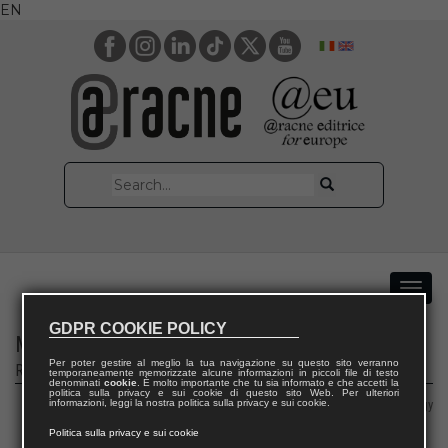
EN
GDPR COOKIE POLICY
Medical Humanities & Medicina Narrativa
Per poter gestire al meglio la tua navigazione su questo sito verranno
Rivista di pedagogia generale e sociale
temporaneamente memorizzate alcune informazioni in piccoli file di testo
denominati
cookie
. È molto importante che tu sia informato e che accetti la
politica sulla privacy e sui cookie di questo sito Web. Per ulteriori
Area 11 – History, philosophy, pedagogy and psychology
informazioni, leggi la nostra politica sulla privacy e sui cookie.
Politica sulla privacy e sui cookie