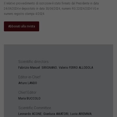
Il relativo provvedimento di iscrizione è stato firmato dal Presidente in data
24/04/2024 e depositato in data 30/04/2024, numero RG 22024/2024 VG e
numero registro stampa 4/2024.
Abbonati alla rivista
Scientific directors
,
Fabrizio Manuel
SIRIGNANO
Valerio
FERRO ALLODOLA
Editor-in-Chief
Arturo
LANDO
Chief Editor
Maria
BUCCOLO
Scientific Committee
,
,
,
Leonardo
ACONE
Gianluca
AMATORI
Lucia
ARIEMMA