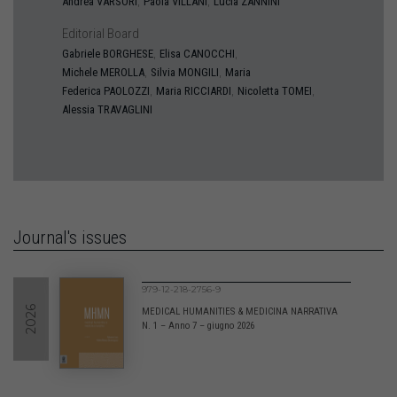
,
,
Andrea
VARSORI
Paola
VILLANI
Lucia
ZANNINI
Editorial Board
,
,
Gabriele
BORGHESE
Elisa
CANOCCHI
,
,
Michele
MEROLLA
Silvia
MONGILI
Maria
,
,
,
Federica
PAOLOZZI
Maria
RICCIARDI
Nicoletta
TOMEI
Alessia
TRAVAGLINI
Journal's issues
979-12-218-2756-9
2026
MEDICAL HUMANITIES & MEDICINA NARRATIVA
N. 1 – Anno 7 – giugno 2026