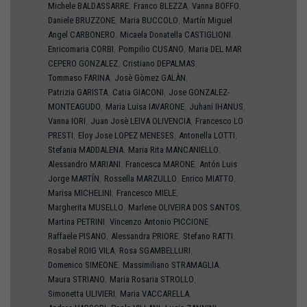
,
,
,
Michele
BALDASSARRE
Franco
BLEZZA
Vanna
BOFFO
,
,
Daniele
BRUZZONE
Maria
BUCCOLO
Martín Miguel
,
,
Angel
CARBONERO
Micaela Donatella
CASTIGLIONI
,
,
Enricomaria
CORBI
Pompilio
CUSANO
Maria
DEL MAR
,
,
CEPERO GONZALEZ
Cristiano
DEPALMAS
,
,
Tommaso
FARINA
Josè Gòmez
GALÀN
,
,
Patrizia
GARISTA
Catia
GIACONI
Jose
GONZALEZ-
,
,
,
MONTEAGUDO
Maria Luisa
IAVARONE
Juhani
IHANUS
,
,
Vanna
IORI
Juan Josè
LEIVA OLIVENCIA
Francesco
LO
,
,
,
PRESTI
Eloy Jose
LOPEZ MENESES
Antonella
LOTTI
,
,
Stefania
MADDALENA
Maria Rita
MANCANIELLO
,
,
Alessandro
MARIANI
Francesca
MARONE
Antón Luis
,
,
,
Jorge
MARTÍN
Rossella
MARZULLO
Enrico
MIATTO
,
,
Marisa
MICHELINI
Francesco
MIELE
,
,
Margherita
MUSELLO
Marlene
OLIVEIRA DOS SANTOS
,
,
Martina
PETRINI
Vincenzo Antonio
PICCIONE
,
,
,
Raffaele
PISANO
Alessandra
PRIORE
Stefano
RATTI
,
,
Rosabel
ROIG VILA
Rosa
SGAMBELLURI
,
,
Domenico
SIMEONE
Massimiliano
STRAMAGLIA
,
,
Maura
STRIANO
Maria Rosaria
STROLLO
,
,
Simonetta
ULIVIERI
Maria
VACCARELLA