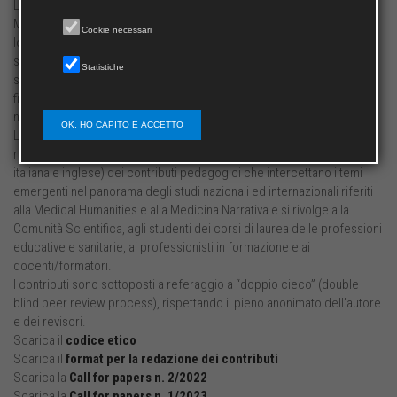
Lo studio e la sperimentazione delle Medical Humanities e della
Medicina Narrativa in Italia presentano una situazione “a macchia di
Cookie necessari
leopardo” e in continuo divenire. Se è vero che la medicina non è una
scienza esatta, la ricerca educativa sulle professioni mediche e
Statistiche
sanitarie non può che essere complessa e interdisciplinare, con la
finalità di “trasformare riflessivamente” – valorizzando la prospettiva
narrativa – i contesti di pratiche professionali in cui ha luogo.
OK, HO CAPITO E ACCETTO
La Rivista – strutturata in tre sezioni: articoli, esperienze/riflessioni,
recensioni – si propone come spazio per la pubblicazione (in lingua
italiana e inglese) dei contributi pedagogici che intercettano i temi
emergenti nel panorama degli studi nazionali ed internazionali riferiti
alla Medical Humanities e alla Medicina Narrativa e si rivolge alla
Comunità Scientifica, agli studenti dei corsi di laurea delle professioni
educative e sanitarie, ai professionisti in formazione e ai
docenti/formatori.
I contributi sono sottoposti a referaggio a “doppio cieco” (double
blind peer review process), rispettando il pieno anonimato dell’autore
e dei revisori.
Scarica il
codice etico
Scarica il
format per la redazione dei contributi
Scarica la
Call for papers n. 2/2022
Scarica la
Call for papers n. 1/2023