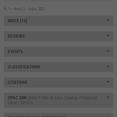
N. 1 – Anno 2 – luglio 2021
INDEX [16]
REVIEWS
EVENTS
CLASSIFICATIONS
CITATIONS
OPAC SBN
Online Public Access Catalog of National
Library Service