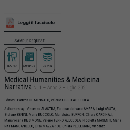
Leggi il fascicolo
SAMPLE REQUEST
TEACHER
JOURNALIST
LIBRARY
Medical Humanities & Medicina
Narrativa
N. 1 – Anno 2 – luglio 2021
Patrizia
DE MENNATO
,
Valerio
FERRO ALLODOLA
Editors:
Vincenzo
ALASTRA
,
Ferdinando Ivano
AMBRA
,
Luigi
ARUTA
,
Authors essay:
Stefano
BENINI
,
Maria
BUCCOLO
,
Marialuisa
BUFFON
,
Chiara
CARDINALI
,
Mariarosaria
DE SIMONE
,
Valerio
FERRO ALLODOLA
,
Nicoletta
MAGENTI
,
Maria
Rita
MANCANIELLO
,
Elisa
MAZZARIOL
,
Chiara
PELLEGRINI
,
Vincenzo