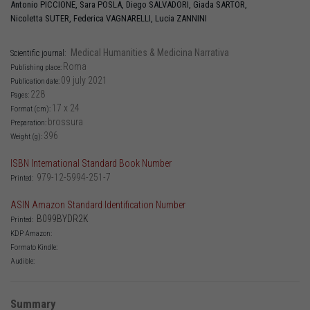
Antonio
PICCIONE
,
Sara
POSLA
,
Diego
SALVADORI
,
Giada
SARTOR
,
Nicoletta
SUTER
,
Federica
VAGNARELLI
,
Lucia
ZANNINI
Medical Humanities & Medicina Narrativa
Scientific journal:
Roma
Publishing place:
09 july 2021
Publication date:
228
Pages:
17 x 24
Format (cm):
brossura
Preparation:
396
Weight (g):
ISBN International Standard Book Number
979-12-5994-251-7
Printed:
ASIN Amazon Standard Identification Number
B099BYDR2K
Printed:
KDP Amazon:
Formato Kindle:
Audible:
Summary