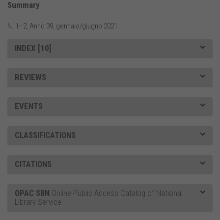
Summary
N. 1–2, Anno 39, gennaio/giugno 2021
INDEX [10]
REVIEWS
EVENTS
CLASSIFICATIONS
CITATIONS
OPAC SBN
Online Public Access Catalog of National
Library Service