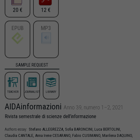
20 €
12 €
EPUB
MP3
SAMPLE REQUEST
TEACHER
JOURNALIST
LIBRARY
AIDAinformazioni
Anno 39, numero 1–2, 2021
Rivista semestrale di scienze dell’informazione
Stefano
ALLEGREZZA
,
Sofia
BARONCINI
,
Luca
BERTOLINI
,
Authors essay:
Claudia
CANTALE
,
Anna Irene
CESARANO
,
Fabio
CUSIMANO
,
Marilena
DAQUINO
,