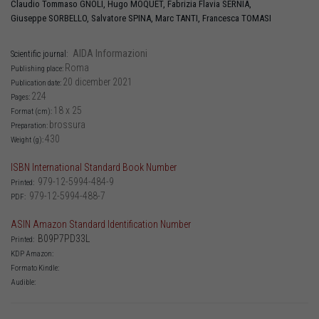
Claudio Tommaso
GNOLI
,
Hugo
MOQUET
,
Fabrizia Flavia
SERNIA
,
Giuseppe
SORBELLO
,
Salvatore
SPINA
,
Marc
TANTI
,
Francesca
TOMASI
AIDA Informazioni
Scientific journal:
Roma
Publishing place:
20 dicember 2021
Publication date:
224
Pages:
18 x 25
Format (cm):
brossura
Preparation:
430
Weight (g):
ISBN International Standard Book Number
979-12-5994-484-9
Printed:
979-12-5994-488-7
PDF:
ASIN Amazon Standard Identification Number
B09P7PD33L
Printed:
KDP Amazon:
Formato Kindle:
Audible: