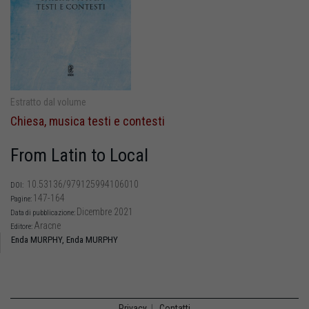
Estratto dal volume
Chiesa, musica testi e contesti
From Latin to Local
10.53136/979125994106010
DOI:
147-164
Pagine:
Dicembre 2021
Data di pubblicazione:
Aracne
Editore:
Enda MURPHY,
Enda MURPHY
Privacy
|
Contatti