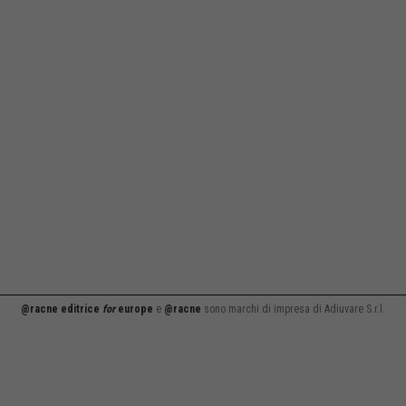
@racne editrice
for
europe
e
@racne
sono marchi di impresa di Adiuvare S.r.l.