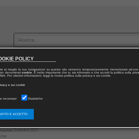
OOKIE POLICY
bblica con noi
Distribuzione
Lavora con noi
Contatti
ire al meglio la tua navigazione su questo sito verranno temporaneamente memorizzate alcune 
 testo denominati
cookie
. È molto importante che tu sia informato e che accetti la politica sulla priv
eb. Per ulteriori informazioni, leggi la nostra politica sulla privacy e sui cookie.
dal volume
rivacy e sui cookie
 musica testi e contesti
e necessari
Statistiche
oduzione
APITO E ACCETTO
3136/97912599410601
Carlos Alberto MOREIRA AZEVEDO,
Carl
Dicembre 2021
licazione:
cne