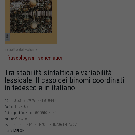
Estratto dal volume
I fraseologismi schematici
Tra stabilità sintattica e variabilità
lessicale. Il caso dei binomi coordinati
in tedesco e in italiano
10.53136/97912218104486
DOI:
133-163
Pagine:
Gennaio 2024
Data di pubblicazione:
Aracne
Editore:
L-FIL-LET/14 L-LIN/01 L-LIN/06 L-LIN/07
SSD:
Ilaria MELONI