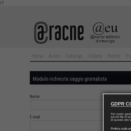
IT
Home
Autori
Catalogo
Collane
Riviste
Pu
Modulo richiesta saggio giornalista
Nome
GDPR C
Per poter gest
E-mail
piccoli file di
di questo sito W
Politica sulla p