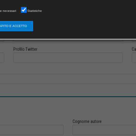
e necessari
Statistiche
APITO E ACCETTO
Profilo Instagram
Pr
Profilo Twitter
Ca
Cognome autore