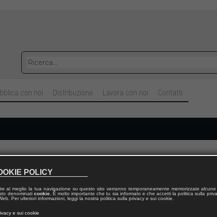
bblica con noi
Distribuzione
Lavora con noi
Contatti
Cognome
OOKIE POLICY
ire al meglio la tua navigazione su questo sito verranno temporaneamente memorizzate alcune 
Telefono fisso
 testo denominati
cookie
. È molto importante che tu sia informato e che accetti la politica sulla priv
eb. Per ulteriori informazioni, leggi la nostra politica sulla privacy e sui cookie.
rivacy e sui cookie