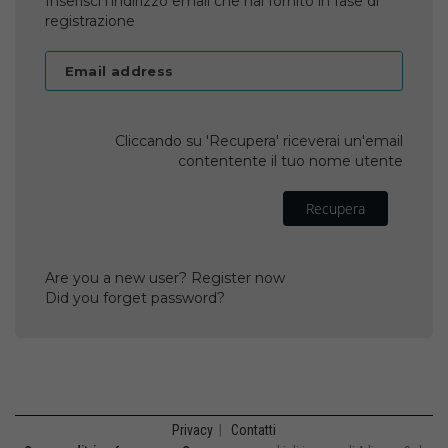
Inserisci l'indirizzo email che hai fornito in fase di
registrazione
Email address
Cliccando su 'Recupera' riceverai un'email
contentente il tuo nome utente
Recupera
Are you a new user? Register now
Did you forget password?
Privacy
|
Contatti