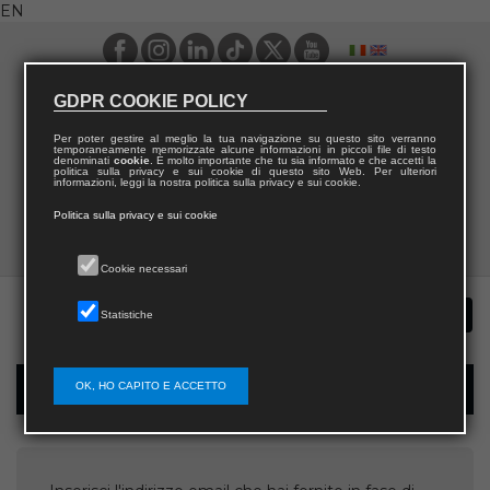
EN
GDPR COOKIE POLICY
Per poter gestire al meglio la tua navigazione su questo sito verranno
temporaneamente memorizzate alcune informazioni in piccoli file di testo
denominati
cookie
. È molto importante che tu sia informato e che accetti la
politica sulla privacy e sui cookie di questo sito Web. Per ulteriori
informazioni, leggi la nostra politica sulla privacy e sui cookie.
Politica sulla privacy e sui cookie
Cookie necessari
Statistiche
OK, HO CAPITO E ACCETTO
Username recovery