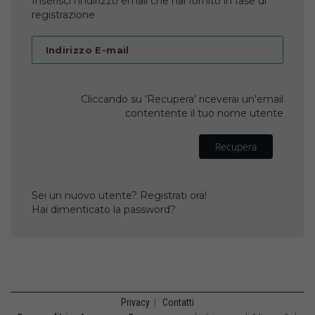
Inserisci l'indirizzo email che hai fornito in fase di
registrazione
Indirizzo E-mail
Cliccando su 'Recupera' riceverai un'email
contentente il tuo nome utente
Recupera
Sei un nuovo utente? Registrati ora!
Hai dimenticato la password?
Privacy
|
Contatti