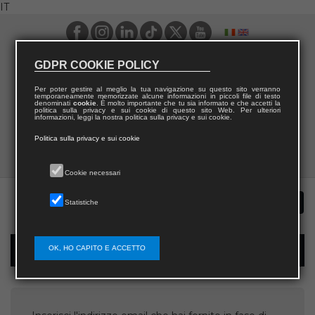
IT
GDPR COOKIE POLICY
Per poter gestire al meglio la tua navigazione su questo sito verranno
temporaneamente memorizzate alcune informazioni in piccoli file di testo
denominati
cookie
. È molto importante che tu sia informato e che accetti la
politica sulla privacy e sui cookie di questo sito Web. Per ulteriori
informazioni, leggi la nostra politica sulla privacy e sui cookie.
Politica sulla privacy e sui cookie
Cookie necessari
Statistiche
OK, HO CAPITO E ACCETTO
Recupera username