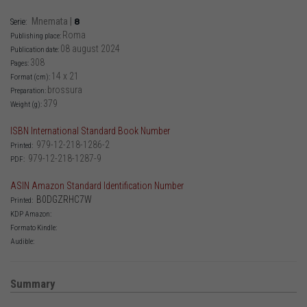
Mnemata
|
8
Serie:
Roma
Publishing place:
08 august 2024
Publication date:
308
Pages:
14 x 21
Format (cm):
brossura
Preparation:
379
Weight (g):
ISBN International Standard Book Number
979-12-218-1286-2
Printed:
979-12-218-1287-9
PDF:
ASIN Amazon Standard Identification Number
B0DGZRHC7W
Printed:
KDP Amazon:
Formato Kindle:
Audible:
Summary