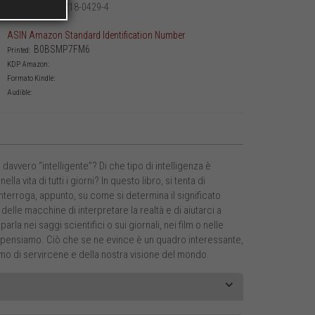
979-12-218-0429-4
Printed:
ASIN Amazon Standard Identification Number
B0BSMP7FM6
Printed:
KDP Amazon:
Formato Kindle:
Audible:
avvero “intelligente”? Di che tipo di intelligenza è
ita di tutti i giorni? In questo libro, si tenta di
nterroga, appunto, su come si determina il significato
delle macchine di interpretare la realtà e di aiutarci a
parla nei saggi scientifici o sui giornali, nei film o nelle
i le pensiamo. Ciò che se ne evince è un quadro interessante,
amo di servircene e della nostra visione del mondo.