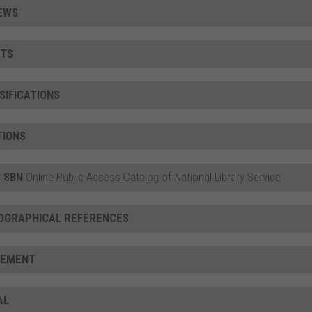
EWS
TS
SIFICATIONS
TIONS
 SBN
Online Public Access Catalog of National Library Service
IOGRAPHICAL REFERENCES
CEMENT
AL