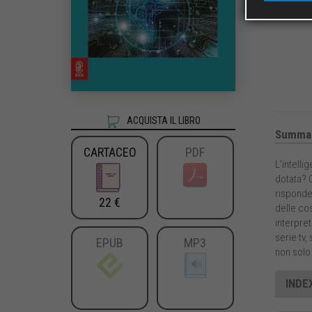
ACQUISTA IL LIBRO
Summa
CARTACEO
PDF
L’intelli
dotata? C
risponder
22 €
delle cos
interpreta
serie tv,
EPUB
MP3
non solo 
INDEX