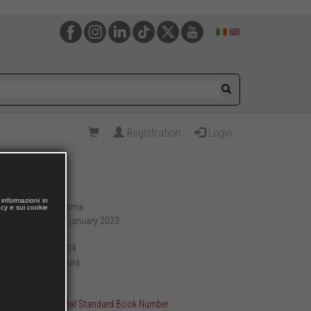
Registration
Login
informazioni in
Roma
acy e sui cookie
Publishing place:
10 january 2023
Publication date:
308
Pages:
17 x 24
Format (cm):
brossura
Preparation:
527
Weight (g):
ISBN International Standard Book Number