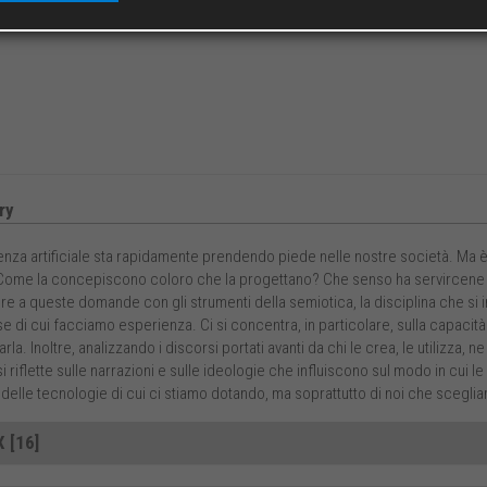
ry
genza artificiale sta rapidamente prendendo piede nelle nostre società. Ma è d
ome la concepiscono coloro che la progettano? Che senso ha servircene nella v
e a queste domande con gli strumenti della semiotica, la disciplina che si i
e di cui facciamo esperienza. Ci si concentra, in particolare, sulla capacità 
rla. Inoltre, analizzando i discorsi portati avanti da chi le crea, le utilizza, ne 
 si riflette sulle narrazioni e sulle ideologie che influiscono sul modo in cu
delle tecnologie di cui ci stiamo dotando, ma soprattutto di noi che scegli
 [16]