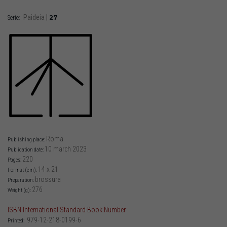
Paideia
|
27
Serie:
Roma
Publishing place:
10 march 2023
Publication date:
220
Pages:
14 x 21
Format (cm):
brossura
Preparation:
276
Weight (g):
ISBN International Standard Book Number
979-12-218-0199-6
Printed: