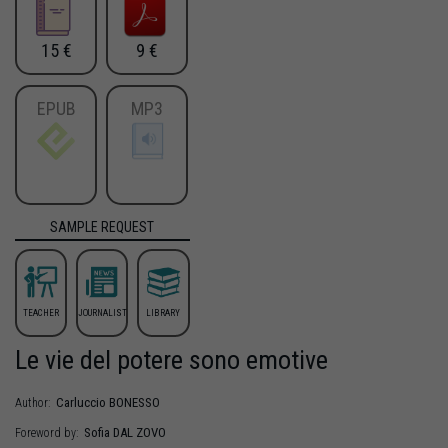
15 €
9 €
EPUB
MP3
SAMPLE REQUEST
TEACHER
JOURNALIST
LIBRARY
Le vie del potere sono emotive
Carluccio
BONESSO
Author:
Sofia
DAL ZOVO
Foreword by: