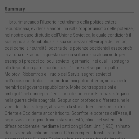
Summary
Il libro, rimarcando l’illusorio neutralismo della politica estera
repubblicana, evidenzia ancor una volta l’opportunismo delle potenze,
nel nostro caso di studio dell’Unione Sovietica, la quale condizionò il
sostegno alla Repubblica alla sua sicurezza nell’Europa del tempo,
così come la neutralità ipocrita delle potenze occidentali assecondò
la vittoria di Franco. In questa ricerca si illuminano alcuni nodi: per
esempio i precoci colloqui sovieto–germanici, nei quali il sostegno
alla Repubblica pare sacrificato sull’altare del seguente patto
Molotov–Ribbentrop e il ruolo dei Servizi segreti sovietici
nell’uccisione di alcuni scomodi uomini politici iberici, noto a certi
membri del governo repubblicano. Molte contrapposizioni e
ambiguità nel concepire l’equilibrio del potere in Europa si sfogano
nella guerra civile spagnola. Seppur con profonde differenze, nelle
vicende attuali si legge, attraverso la storia di ieri, uno scontro tra
Oriente e Occidente ancor irrisolto. Sconfitte le potenze dell’Asse, il
sopravvissuto regime franchista si innestò, infine, nel sistema di
difesa occidentale, mediante i patti con gli Stati Uniti (1953), animato
da un viscerale anticomunismo. Ciò non impedì di instaurare dei