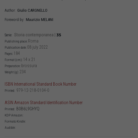
Giulio
CARGNELLO
Author:
Maurizio
MELANI
Foreword by:
Storia contemporanea
|
35
Serie:
Roma
Publishing place:
08 july 2022
Publication date:
184
Pages:
14 x 21
Format (cm):
brossura
Preparation:
234
Weight (g):
ISBN International Standard Book Number
979-12-218-0104-0
Printed:
ASIN Amazon Standard Identification Number
B0B6L9GHYQ
Printed:
KDP Amazon:
Formato Kindle:
Audible: