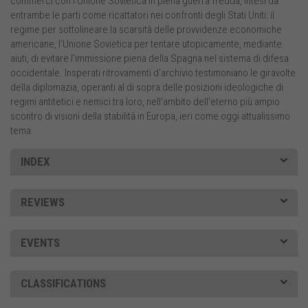
commerci con l’Unione Sovietica in piena guerra fredda, intesi da
entrambe le parti come ricattatori nei confronti degli Stati Uniti: il
regime per sottolineare la scarsità delle provvidenze economiche
americane, l’Unione Sovietica per tentare utopicamente, mediante
aiuti, di evitare l’immissione piena della Spagna nel sistema di difesa
occidentale. Insperati ritrovamenti d’archivio testimoniano le giravolte
della diplomazia, operanti al di sopra delle posizioni ideologiche di
regimi antitetici e nemici tra loro, nell’ambito dell’eterno più ampio
scontro di visioni della stabilità in Europa, ieri come oggi attualissimo
tema.
INDEX
REVIEWS
EVENTS
CLASSIFICATIONS