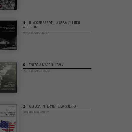
|
9
IL «CORRIERE DELLA SERA» DI LUIGI
ALBERTINI
978-88-548-5160-3
|
5
ENERGIA MADE IN ITALY
978-88-548-4849-8
|
2
GLI USA, INTERNET E LA GUERRA
978-88-548-4031-7