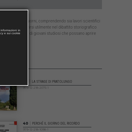
5 fino ai nostri giorni, comprendendo sia lavori scientifici
 è quello di inserirsi utilmente nel dibattito storiografico
informazioni in
iani che stranieri e di giovani studiosi che possano aprire
acy e sui cookie
|
43
LA STRAGE DI PRATOLUNGO
979-12-218-2075-1
|
40
PERCHÉ IL GIORNO DEL RICORDO
979-12-218-1098-1