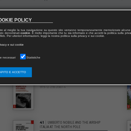
OOKIE POLICY
ardanti la storia contemporanea e le relazioni internazionali a partire dal 181
o, in particolare per il periodo relativo all’attualità. L’obiettivo della collana
ire al meglio la tua navigazione su questo sito verranno temporaneamente memorizzate alcune 
tributi nuovi e originali da parte di storici, di esperti della materia sia ital
 testo denominati
cookie
. È molto importante che tu sia informato e che accetti la politica sulla priv
eb. Per ulteriori informazioni, leggi la nostra politica sulla privacy e sui cookie.
rivacy e sui cookie
e necessari
Statistiche
APITO E ACCETTO
|
44
MEMORIE DELLA LOTTA ARMATA
979-12-218-2061-4
|
41
UMBERTO NOBILE AND THE AIRSHIP
ITALIA AT THE NORTH POLE