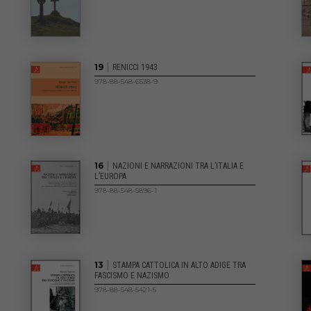
|
19
RENICCI 1943
978-88-548-6538-9
|
16
NAZIONI E NARRAZIONI TRA L’ITALIA E
L’EUROPA
978-88-548-5896-1
|
13
STAMPA CATTOLICA IN ALTO ADIGE TRA
FASCISMO E NAZISMO
978-88-548-5421-5