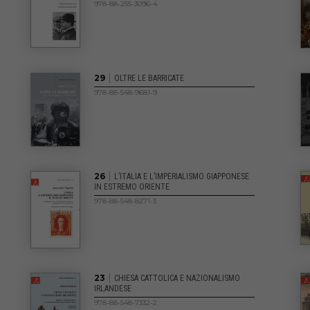
978-88-255-3096-4
|
29
OLTRE LE BARRICATE
978-88-548-9681-9
|
26
L’ITALIA E L’IMPERIALISMO GIAPPONESE
IN ESTREMO ORIENTE
978-88-548-8271-3
|
23
CHIESA CATTOLICA E NAZIONALISMO
IRLANDESE
978-88-548-7332-2