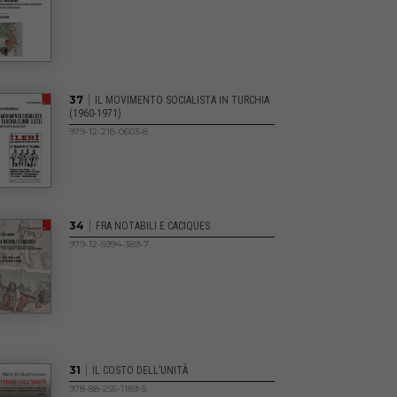
|
37
IL MOVIMENTO SOCIALISTA IN TURCHIA
(1960-1971)
979-12-218-0603-8
|
34
FRA NOTABILI E CACIQUES
979-12-5994-389-7
|
31
IL COSTO DELL’UNITÀ
978-88-255-1189-5