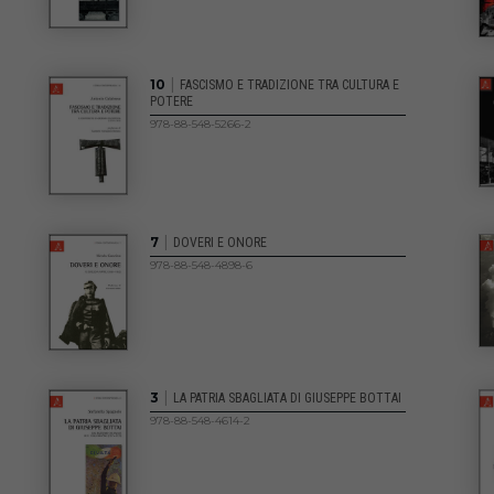
|
10
FASCISMO E TRADIZIONE TRA CULTURA E
POTERE
978-88-548-5266-2
|
7
DOVERI E ONORE
978-88-548-4898-6
|
3
LA PATRIA SBAGLIATA DI GIUSEPPE BOTTAI
978-88-548-4614-2