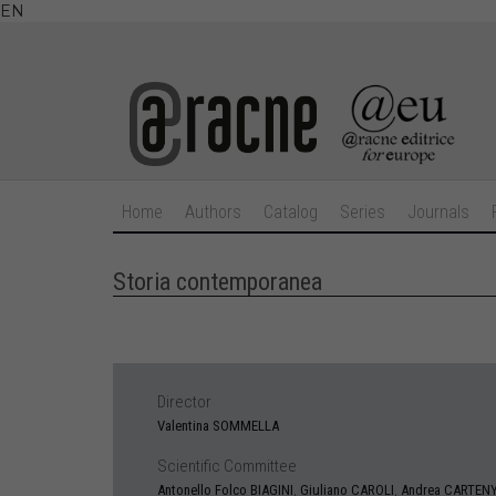
EN
Home
Authors
Catalog
Series
Journals
Storia contemporanea
Director
Valentina SOMMELLA
Scientific Committee
,
,
Antonello Folco
BIAGINI
Giuliano
CAROLI
Andrea
CARTEN