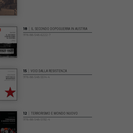
|
18
IL SECONDO DOPOGUERRA IN AUSTRIA
978-88-548-6222-7
|
15
VOCI DALLA RESISTENZA
978-88-548-5514-4
|
12
TERRORISMO E MONDO NUOVO
978-88-548-5192-4