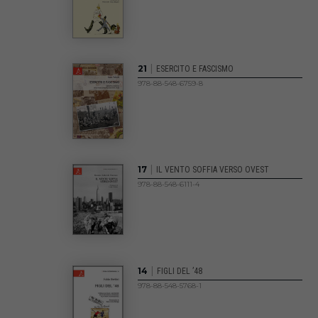
|
21
ESERCITO E FASCISMO
978-88-548-6759-8
|
17
IL VENTO SOFFIA VERSO OVEST
978-88-548-6111-4
|
14
FIGLI DEL ’48
978-88-548-5768-1