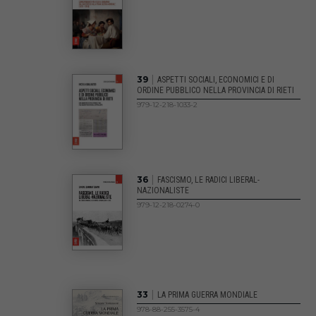
|
39
ASPETTI SOCIALI, ECONOMICI E DI
ORDINE PUBBLICO NELLA PROVINCIA DI RIETI
979-12-218-1033-2
|
36
FASCISMO, LE RADICI LIBERAL-
NAZIONALISTE
979-12-218-0274-0
|
33
LA PRIMA GUERRA MONDIALE
978-88-255-3575-4