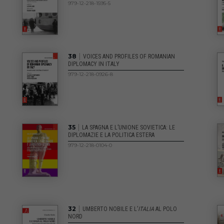
979-12-218-1595-5
|
38
VOICES AND PROFILES OF ROMANIAN
DIPLOMACY IN ITALY
979-12-218-0926-8
|
35
LA SPAGNA E L’UNIONE SOVIETICA: LE
DIPLOMAZIE E LA POLITICA ESTERA
979-12-218-0104-0
|
32
UMBERTO NOBILE E L’
ITALIA
AL POLO
NORD