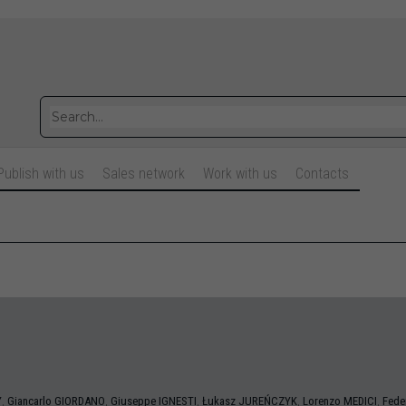
Publish with us
Sales network
Work with us
Contacts
,
,
,
,
,
Y
Giancarlo
GIORDANO
Giuseppe
IGNESTI
Łukasz
JUREŃCZYK
Lorenzo
MEDICI
Fede