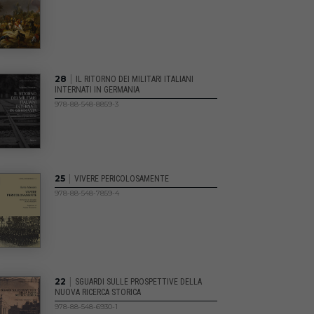
|
28
IL RITORNO DEI MILITARI ITALIANI
INTERNATI IN GERMANIA
978-88-548-8859-3
|
25
VIVERE PERICOLOSAMENTE
978-88-548-7859-4
|
22
SGUARDI SULLE PROSPETTIVE DELLA
NUOVA RICERCA STORICA
978-88-548-6930-1