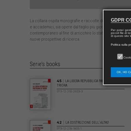
GDPR C
La collana ospita monografie e raccolte di saggi critici rigu
e accademici, sia opere dal taglio più giornalistico-divulgativ
Per poter gest
contemporaneo al fine di arricchire lo stato dell’arte con con
piccoli file di
di questo sito W
nuove prospettive di ricerca.
Politica sulla p
Cooki
Serie's books
OK, HO C
|
45
LA LIBERA REPUBBLICA PARTIGIANA DI
TRIORA
979-12-218-2839-9
|
42
LA COSTRUZIONE DELL’
ALTRO
979-12-218-1803-1