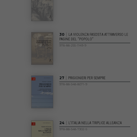
|
30
LA VIOLENZA FASCISTA ATTRAVERSO LE
PAGINE DEL “POPOLO”
978-88-255-1149-9
|
27
PRIGIONIERI PER SEMPRE
978-88-548-8071-9
|
24
L’ITALIA NELLA TRIPLICE ALLEANZA
978-88-548-7302-5