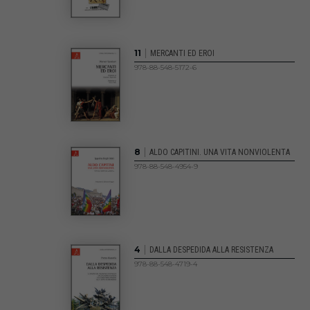
|
11
MERCANTI ED EROI
978-88-548-5172-6
|
8
ALDO CAPITINI. UNA VITA NONVIOLENTA
978-88-548-4954-9
|
4
DALLA DESPEDIDA ALLA RESISTENZA
978-88-548-4719-4