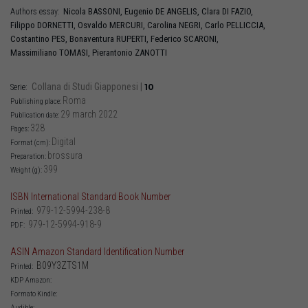
Nicola
BASSONI
,
Eugenio
DE ANGELIS
,
Clara
DI FAZIO
,
Authors essay:
Filippo
DORNETTI
,
Osvaldo
MERCURI
,
Carolina
NEGRI
,
Carlo
PELLICCIA
,
Costantino
PES
,
Bonaventura
RUPERTI
,
Federico
SCARONI
,
Massimiliano
TOMASI
,
Pierantonio
ZANOTTI
Collana di Studi Giapponesi
|
10
Serie:
Roma
Publishing place:
29 march 2022
Publication date:
328
Pages:
Digital
Format (cm):
brossura
Preparation:
399
Weight (g):
ISBN International Standard Book Number
979-12-5994-238-8
Printed:
979-12-5994-918-9
PDF:
ASIN Amazon Standard Identification Number
B09Y3ZTS1M
Printed:
KDP Amazon:
Formato Kindle:
Audible: