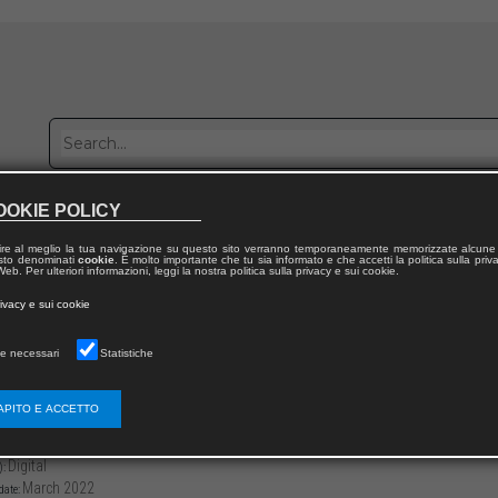
OOKIE POLICY
Publish with us
Sales network
Work with us
Contacts
ire al meglio la tua navigazione su questo sito verranno temporaneamente memorizzate alcune 
 testo denominati
cookie
. È molto importante che tu sia informato e che accetti la politica sulla priv
eb. Per ulteriori informazioni, leggi la nostra politica sulla privacy e sui cookie.
 from publication
rivacy e sui cookie
i letterari, storici e sportivi nella cultura giapponese
e necessari
Statistiche
i Olimpici e Architettura. Tokyo tra Passat
APITO E ACCETTO
3136/979125994238812
-290
Digital
):
March 2022
date: