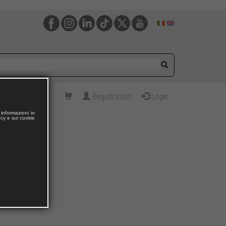
Registration
Login
informazioni in
acy e sui cookie
o e Futuro