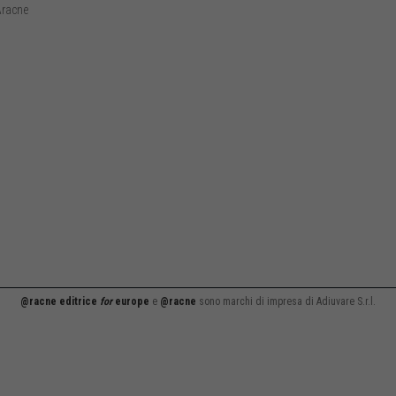
racne
@racne editrice
for
europe
e
@racne
sono marchi di impresa di Adiuvare S.r.l.