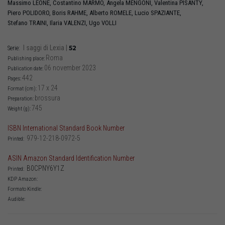
Massimo
LEONE
,
Costantino
MARMO
,
Angela
MENGONI
,
Valentina
PISANTY
,
Piero
POLIDORO
,
Boris
RAHME
,
Alberto
ROMELE
,
Lucio
SPAZIANTE
,
Stefano
TRAINI
,
Ilaria
VALENZI
,
Ugo
VOLLI
I saggi di Lexia
|
52
Serie:
Roma
Publishing place:
06 november 2023
Publication date:
442
Pages:
17 x 24
Format (cm):
brossura
Preparation:
745
Weight (g):
ISBN International Standard Book Number
979-12-218-0972-5
Printed:
ASIN Amazon Standard Identification Number
B0CPNY6Y1Z
Printed:
KDP Amazon:
Formato Kindle:
Audible: