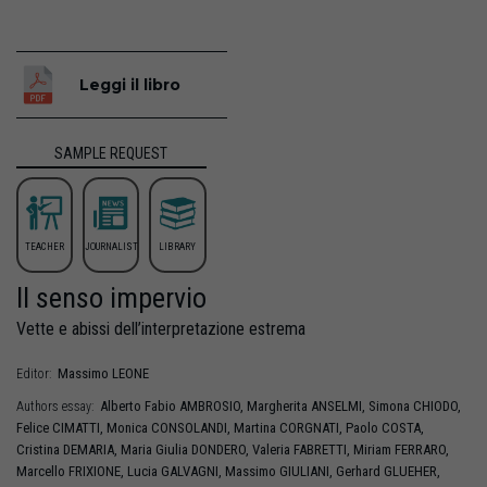
Leggi il libro
SAMPLE REQUEST
TEACHER
JOURNALIST
LIBRARY
Il senso impervio
Vette e abissi dell’interpretazione estrema
Massimo
LEONE
Editor:
Alberto Fabio
AMBROSIO
,
Margherita
ANSELMI
,
Simona
CHIODO
,
Authors essay:
Felice
CIMATTI
,
Monica
CONSOLANDI
,
Martina
CORGNATI
,
Paolo
COSTA
,
Cristina
DEMARIA
,
Maria Giulia
DONDERO
,
Valeria
FABRETTI
,
Miriam
FERRARO
,
Marcello
FRIXIONE
,
Lucia
GALVAGNI
,
Massimo
GIULIANI
,
Gerhard
GLUEHER
,