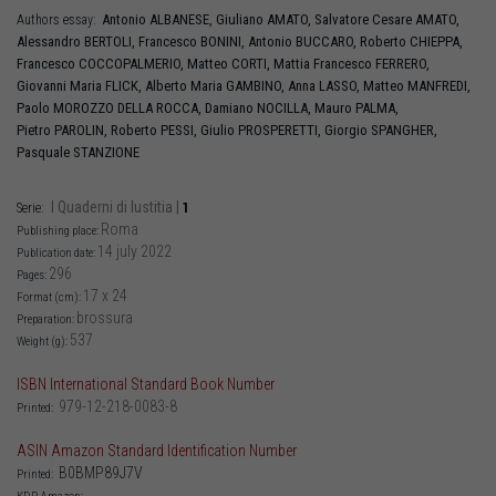
Antonio
ALBANESE
,
Giuliano
AMATO
,
Salvatore Cesare
AMATO
,
Authors essay:
Alessandro
BERTOLI
,
Francesco
BONINI
,
Antonio
BUCCARO
,
Roberto
CHIEPPA
,
Francesco
COCCOPALMERIO
,
Matteo
CORTI
,
Mattia Francesco
FERRERO
,
Giovanni Maria
FLICK
,
Alberto Maria
GAMBINO
,
Anna
LASSO
,
Matteo
MANFREDI
,
Paolo
MOROZZO DELLA ROCCA
,
Damiano
NOCILLA
,
Mauro
PALMA
,
Pietro
PAROLIN
,
Roberto
PESSI
,
Giulio
PROSPERETTI
,
Giorgio
SPANGHER
,
Pasquale
STANZIONE
I Quaderni di Iustitia
|
1
Serie:
Roma
Publishing place:
14 july 2022
Publication date:
296
Pages:
17 x 24
Format (cm):
brossura
Preparation:
537
Weight (g):
ISBN International Standard Book Number
979-12-218-0083-8
Printed:
ASIN Amazon Standard Identification Number
B0BMP89J7V
Printed: