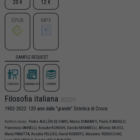
20 €
12 €
EPUB
MP3
SAMPLE REQUEST
TEACHER
JOURNALIST
LIBRARY
Filosofia italiana
2022/1
1902-2022: 120 anni dalla “grande” Estetica di Croce
Pedro
AULLÓN DE HARO
,
Marco
DIAMANTI
,
Paolo
D’ANGELO
,
Authors essay:
Francesca
IANNELLI
,
Kosuke
KUNISHI
,
Davide
MOMBELLI
,
Alfonso
MUSCI
,
Maria
PANETTA
,
Rosalia
PELUSO
,
David
ROBERTS
,
Massimo
VERDICCHIO
,