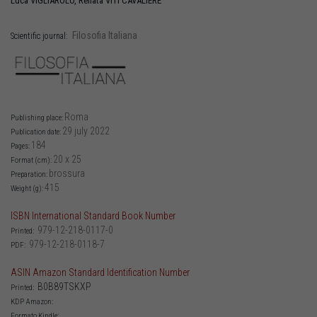
Luca
VIGLIAROLO
,
Renata
VITI CAVALIERE
Filosofia Italiana
Scientific journal:
Roma
Publishing place:
29 july 2022
Publication date:
184
Pages:
20 x 25
Format (cm):
brossura
Preparation:
415
Weight (g):
ISBN International Standard Book Number
979-12-218-0117-0
Printed:
979-12-218-0118-7
PDF:
ASIN Amazon Standard Identification Number
B0B89TSKXP
Printed:
KDP Amazon:
Formato Kindle: