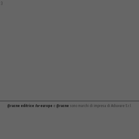
13
@racne editrice
for
europe
e
@racne
sono marchi di impresa di Adiuvare S.r.l.