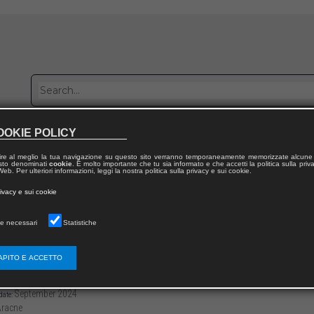
OOKIE POLICY
Publish with us
Sales network
Work with us
Contacts
ire al meglio la tua navigazione su questo sito verranno temporaneamente memorizzate alcune 
 testo denominati
cookie
. È molto importante che tu sia informato e che accetti la politica sulla priv
eb. Per ulteriori informazioni, leggi la nostra politica sulla privacy e sui cookie.
 from publication
rivacy e sui cookie
 della Cooperazione Giuridica Internazionale
e necessari
Statistiche
icazioni: Voglia di terza guerra mondiale
APITO E ACCETTO
3136/979122181432312
Michele RALLO
-254
September 2024
date:
racne