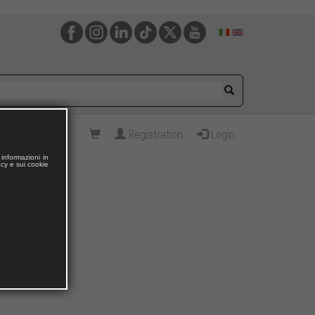
Registration
Login
informazioni in
acy e sui cookie