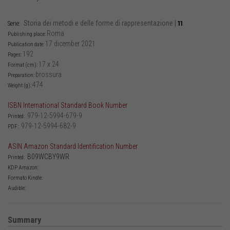
Storia dei metodi e delle forme di rappresentazione
|
11
Serie:
Roma
Publishing place:
17 dicember 2021
Publication date:
192
Pages:
17 x 24
Format (cm):
brossura
Preparation:
474
Weight (g):
ISBN International Standard Book Number
979-12-5994-679-9
Printed:
979-12-5994-682-9
PDF:
ASIN Amazon Standard Identification Number
B09WCBY9WR
Printed:
KDP Amazon:
Formato Kindle:
Audible:
Summary