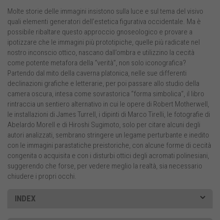
Molte storie delle immagini insistono sulla luce e sul tema del visivo
quali elementi generatori dell’estetica figurativa occidentale. Ma è
possibile ribaltare questo approccio gnoseologico e provare a
ipotizzare che le immagini più prototipiche, quelle più radicate nel
nostro inconscio ottico, nascano dall’ombra e utilizzino la cecità
come potente metafora della “verità”, non solo iconografica?
Partendo dal mito della caverna platonica, nelle sue differenti
declinazioni grafiche e letterarie, per poi passare allo studio della
camera oscura, intesa come sovrastorica “forma simbolica”, il libro
rintraccia un sentiero alternativo in cui le opere di Robert Motherwell,
le installazioni di James Turrell, i dipinti di Marco Tirelli, le fotografie di
Abelardo Morell e di Hiroshi Sugimoto, solo per citare alcuni degli
autori analizzati, sembrano stringere un legame perturbante e inedito
con le immagini parastatiche preistoriche, con alcune forme di cecità
congenita o acquisita e con i disturbi ottici degli acromati polinesiani,
suggerendo che forse, per vedere meglio la realtà, sia necessario
chiudere i propri occhi.
INDEX