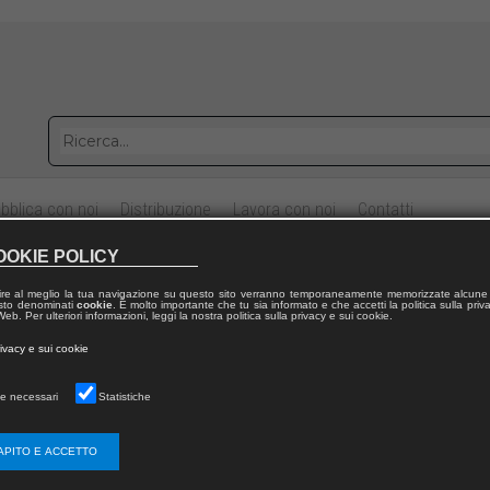
bblica con noi
Distribuzione
Lavora con noi
Contatti
OOKIE POLICY
nto / Request subscription / Demande de abonnement / Solic
ire al meglio la tua navigazione su questo sito verranno temporaneamente memorizzate alcune 
 testo denominati
cookie
. È molto importante che tu sia informato e che accetti la politica sulla priv
eb. Per ulteriori informazioni, leggi la nostra politica sulla privacy e sui cookie.
Tecniche delle conversazioni
rivacy e sui cookie
e necessari
Statistiche
APITO E ACCETTO