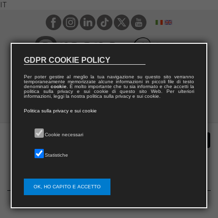
IT
GDPR COOKIE POLICY
Per poter gestire al meglio la tua navigazione su questo sito verranno
temporaneamente memorizzate alcune informazioni in piccoli file di testo
denominati
cookie
. È molto importante che tu sia informato e che accetti la
politica sulla privacy e sui cookie di questo sito Web. Per ulteriori
informazioni, leggi la nostra politica sulla privacy e sui cookie.
Politica sulla privacy e sui cookie
Cookie necessari
Statistiche
Richiedi abbonamento / Request subscription /
Demande de abonnement / Solicita la suscripción
OK, HO CAPITO E ACCETTO
Lexia