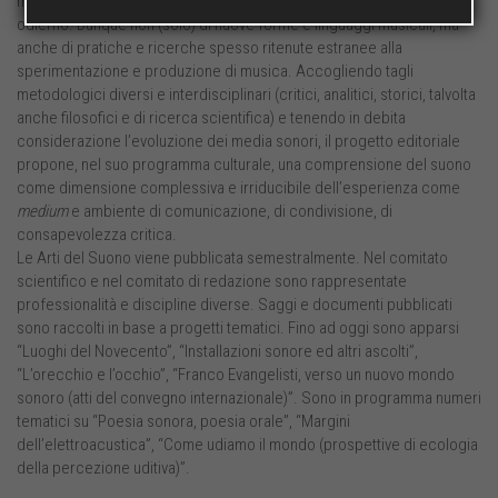
molteplici forme di elaborazione creativa dell’acusticità del mondo
odierno. Dunque non (solo) di nuove forme e linguaggi musicali, ma
anche di pratiche e ricerche spesso ritenute estranee alla
sperimentazione e produzione di musica. Accogliendo tagli
metodologici diversi e interdisciplinari (critici, analitici, storici, talvolta
anche filosofici e di ricerca scientifica) e tenendo in debita
considerazione l’evoluzione dei media sonori, il progetto editoriale
propone, nel suo programma culturale, una comprensione del suono
come dimensione complessiva e irriducibile dell’esperienza come
medium
e ambiente di comunicazione, di condivisione, di
consapevolezza critica.
Le Arti del Suono viene pubblicata semestralmente. Nel comitato
scientifico e nel comitato di redazione sono rappresentate
professionalità e discipline diverse. Saggi e documenti pubblicati
sono raccolti in base a progetti tematici. Fino ad oggi sono apparsi
“Luoghi del Novecento”, “Installazioni sonore ed altri ascolti”,
“L’orecchio e l’occhio”, “Franco Evangelisti, verso un nuovo mondo
sonoro (atti del convegno internazionale)”. Sono in programma numeri
tematici su “Poesia sonora, poesia orale”, “Margini
dell’elettroacustica”, “Come udiamo il mondo (prospettive di ecologia
della percezione uditiva)”.