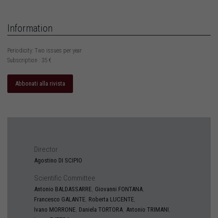
Information
Periodicity: Two issues per year
Subscription : 35 €
Abbonati alla rivista
Director
Agostino
DI SCIPIO
Scientific Committee
,
,
Antonio
BALDASSARRE
Giovanni
FONTANA
,
,
Francesco
GALANTE
Roberta
LUCENTE
,
,
,
Ivano
MORRONE
Daniela
TORTORA
Antonio
TRIMANI