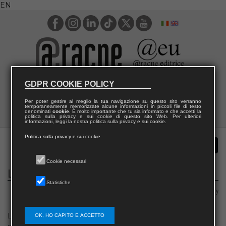
EN
GDPR COOKIE POLICY
Per poter gestire al meglio la tua navigazione su questo sito verranno
temporaneamente memorizzate alcune informazioni in piccoli file di testo
denominati
cookie
. È molto importante che tu sia informato e che accetti la
politica sulla privacy e sui cookie di questo sito Web. Per ulteriori
informazioni, leggi la nostra politica sulla privacy e sui cookie.
Politica sulla privacy e sui cookie
Cookie necessari
Le Arti del Suono
Statistiche
Area 10 – Antiquities, philology, literary studies, art history
Le Arti del Suono è una rassegna di studi che si occupa delle
OK, HO CAPITO E ACCETTO