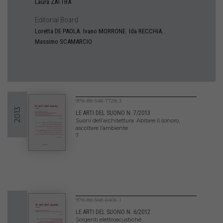
Laura
ZATTRA
Editorial Board
,
,
,
Loretta
DE PAOLA
Ivano
MORRONE
Ida
RECCHIA
Massimo
SCAMARCIO
978-88-548-7728-3
2013
LE ARTI DEL SUONO N. 7/2013
Suoni dell’architettura. Abitare il sonoro,
ascoltare l’ambiente
7
978-88-548-6406-1
LE ARTI DEL SUONO N. 6/2012
Sorgenti elettroacustiche