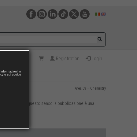
Registration
Login
informazioni in
acy e sui cookie
Area 03 – Chemistry
no prevalenti. In questo senso la pubblicazione è una