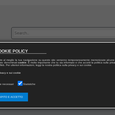
Publish with us
Sales network
Work with us
Contacts
OOKIE POLICY
ire al meglio la tua navigazione su questo sito verranno temporaneamente memorizzate alcune 
 testo denominati
cookie
. È molto importante che tu sia informato e che accetti la politica sulla priv
eb. Per ulteriori informazioni, leggi la nostra politica sulla privacy e sui cookie.
rivacy e sui cookie
e necessari
Statistiche
ra chimica nella quale gli aspetti di economia circolare e sostenibilità sia
l campo.
APITO E ACCETTO