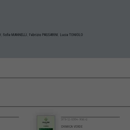
,
,
,
O
Sofia
MANNELLI
Fabrizio
PASSARINI
Lucia
TONIOLO
979-12-5994-906-6
CHIMICA VERDE