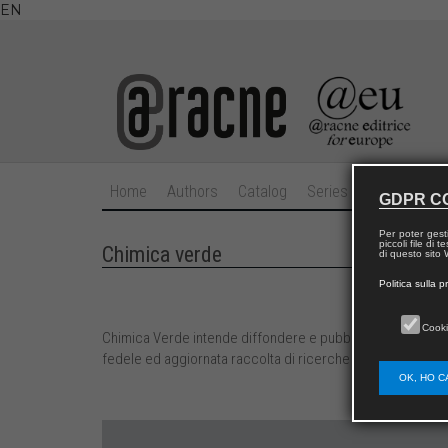
EN
Home
Authors
Catalog
Series
Journals
GDPR C
Per poter gest
piccoli file di
Chimica verde
di questo sito W
Politica sulla p
Cooki
Chimica Verde intende diffondere e pubblicizzare una cultu
fedele ed aggiornata raccolta di ricerche di successo ne
OK, HO C