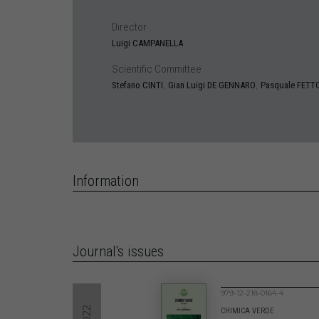
Director
Luigi
CAMPANELLA
Scientific Committee
,
,
Stefano
CINTI
Gian Luigi
DE GENNARO
Pasquale
FETT
Information
Journal's issues
979-12-218-0164-4
2022
CHIMICA VERDE