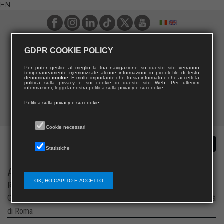
EN
GDPR COOKIE POLICY
Per poter gestire al meglio la tua navigazione su questo sito verranno
temporaneamente memorizzate alcune informazioni in piccoli file di testo
denominati
cookie
. È molto importante che tu sia informato e che accetti la
politica sulla privacy e sui cookie di questo sito Web. Per ulteriori
informazioni, leggi la nostra politica sulla privacy e sui cookie.
Politica sulla privacy e sui cookie
Cookie necessari
Statistiche
Antropologie Letture TERritori
OK, HO CAPITO E ACCETTO
Rivista semestrale degli studenti del Dipartimento di Studi
Glottoantropologici e Discipline Musicali della “Sapienza” Università
di Roma