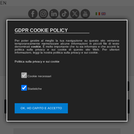
EN
GDPR COOKIE POLICY
Per poter gestire al meglio la tua navigazione su questo sito verranno
temporaneamente memorizzate alcune informazioni in piccoli file di testo
denominati
cookie
. È molto importante che tu sia informato e che accetti la
politica sulla privacy e sui cookie di questo sito Web. Per ulteriori
informazioni, leggi la nostra politica sulla privacy e sui cookie.
Politica sulla privacy e sui cookie
Cookie necessari
Statistiche
New user registration
OK, HO CAPITO E ACCETTO