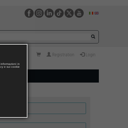
Registration
Login
informazioni in
acy e sui cookie