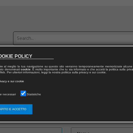
OOKIE POLICY
Publish with us
Sales network
Work with us
Contacts
ire al meglio la tua navigazione su questo sito verranno temporaneamente memorizzate alcune 
 testo denominati
cookie
. È molto importante che tu sia informato e che accetti la politica sulla priv
eb. Per ulteriori informazioni, leggi la nostra politica sulla privacy e sui cookie.
rivacy e sui cookie
e necessari
Statistiche
APITO E ACCETTO
Password