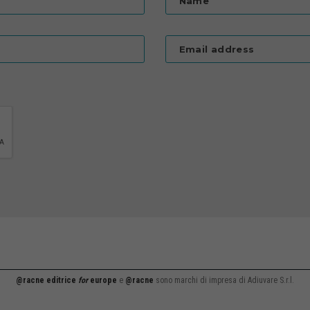
Name
Email address
@racne editrice
for
europe
e
@racne
sono marchi di impresa di Adiuvare S.r.l.