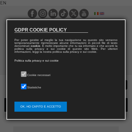
EN
GDPR COOKIE POLICY
Per poter gestire al meglio la tua navigazione su questo sito verranno
temporaneamente memorizzate alcune informazioni in piccoli file di testo
denominati
cookie
. È molto importante che tu sia informato e che accetti la
politica sulla privacy e sui cookie di questo sito Web. Per ulteriori
informazioni, leggi la nostra politica sulla privacy e sui cookie.
Politica sulla privacy e sui cookie
Cookie necessari
Statistiche
New user registration
OK, HO CAPITO E ACCETTO