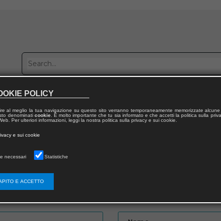
OOKIE POLICY
Publish with us
Sales network
Work with us
Contacts
ire al meglio la tua navigazione su questo sito verranno temporaneamente memorizzate alcune 
 testo denominati
cookie
. È molto importante che tu sia informato e che accetti la politica sulla priv
eb. Per ulteriori informazioni, leggi la nostra politica sulla privacy e sui cookie.
rivacy e sui cookie
e necessari
Statistiche
APITO E ACCETTO
Password