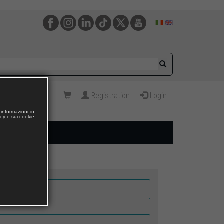
Registration
Login
informazioni in
acy e sui cookie