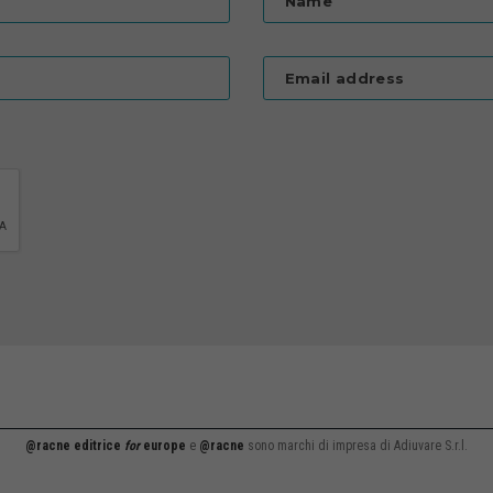
Name
Email address
@racne editrice
for
europe
e
@racne
sono marchi di impresa di Adiuvare S.r.l.