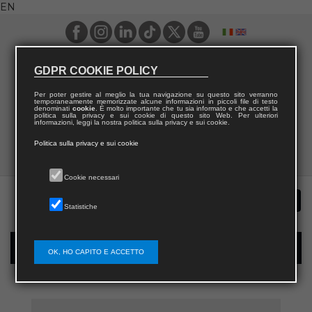
EN
GDPR COOKIE POLICY
Per poter gestire al meglio la tua navigazione su questo sito verranno
temporaneamente memorizzate alcune informazioni in piccoli file di testo
denominati
cookie
. È molto importante che tu sia informato e che accetti la
politica sulla privacy e sui cookie di questo sito Web. Per ulteriori
informazioni, leggi la nostra politica sulla privacy e sui cookie.
Politica sulla privacy e sui cookie
Cookie necessari
Statistiche
New user registration
OK, HO CAPITO E ACCETTO