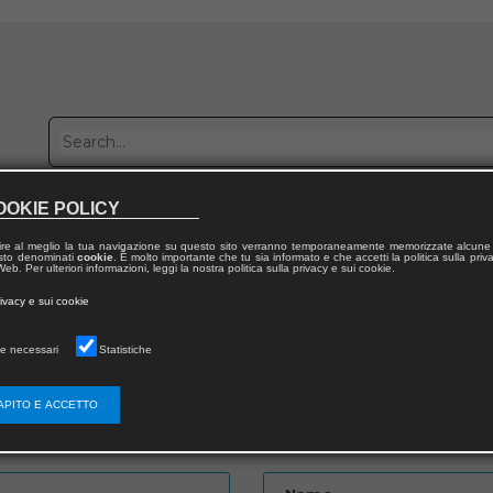
OOKIE POLICY
Publish with us
Sales network
Work with us
Contacts
ire al meglio la tua navigazione su questo sito verranno temporaneamente memorizzate alcune 
 testo denominati
cookie
. È molto importante che tu sia informato e che accetti la politica sulla priv
eb. Per ulteriori informazioni, leggi la nostra politica sulla privacy e sui cookie.
rivacy e sui cookie
e necessari
Statistiche
APITO E ACCETTO
Password