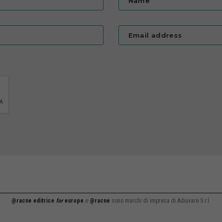
Name
Email address
@racne editrice
for
europe
e
@racne
sono marchi di impresa di Adiuvare S.r.l.