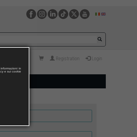
Registration
Login
informazioni in
acy e sui cookie