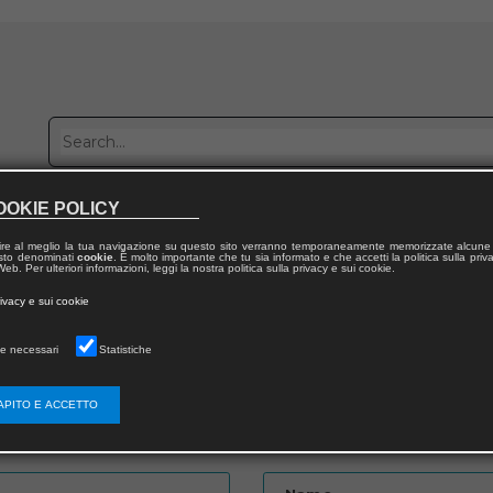
OOKIE POLICY
Publish with us
Sales network
Work with us
Contacts
ire al meglio la tua navigazione su questo sito verranno temporaneamente memorizzate alcune 
 testo denominati
cookie
. È molto importante che tu sia informato e che accetti la politica sulla priv
eb. Per ulteriori informazioni, leggi la nostra politica sulla privacy e sui cookie.
rivacy e sui cookie
e necessari
Statistiche
APITO E ACCETTO
Password