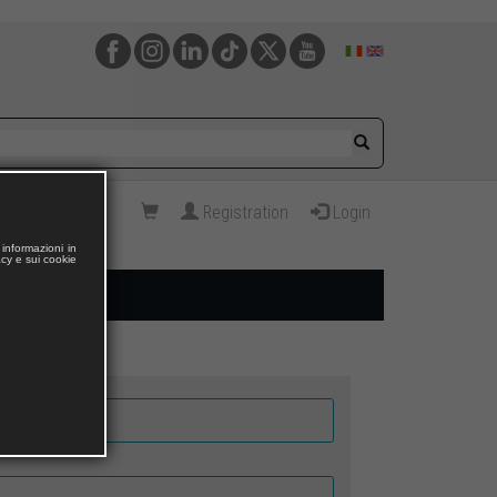
Registration
Login
informazioni in
acy e sui cookie