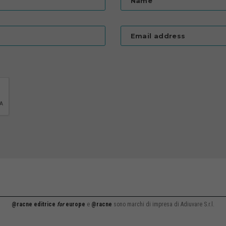
Name
Email address
@racne editrice
for
europe
e
@racne
sono marchi di impresa di Adiuvare S.r.l.