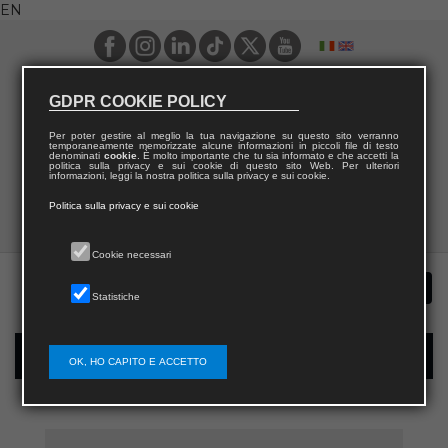
EN
GDPR COOKIE POLICY
Per poter gestire al meglio la tua navigazione su questo sito verranno
temporaneamente memorizzate alcune informazioni in piccoli file di testo
denominati
cookie
. È molto importante che tu sia informato e che accetti la
politica sulla privacy e sui cookie di questo sito Web. Per ulteriori
informazioni, leggi la nostra politica sulla privacy e sui cookie.
Politica sulla privacy e sui cookie
Cookie necessari
Statistiche
New user registration
OK, HO CAPITO E ACCETTO