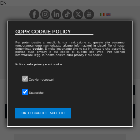
EN
GDPR COOKIE POLICY
Per poter gestire al meglio la tua navigazione su questo sito verranno
temporaneamente memorizzate alcune informazioni in piccoli file di testo
denominati
cookie
. È molto importante che tu sia informato e che accetti la
politica sulla privacy e sui cookie di questo sito Web. Per ulteriori
informazioni, leggi la nostra politica sulla privacy e sui cookie.
Politica sulla privacy e sui cookie
Cookie necessari
Statistiche
New user registration
OK, HO CAPITO E ACCETTO