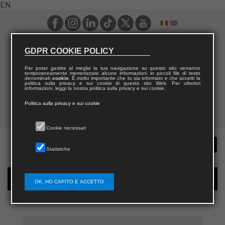
EN
GDPR COOKIE POLICY
Per poter gestire al meglio la tua navigazione su questo sito verranno
temporaneamente memorizzate alcune informazioni in piccoli file di testo
denominati
cookie
. È molto importante che tu sia informato e che accetti la
politica sulla privacy e sui cookie di questo sito Web. Per ulteriori
informazioni, leggi la nostra politica sulla privacy e sui cookie.
Politica sulla privacy e sui cookie
Cookie necessari
Statistiche
New user registration
OK, HO CAPITO E ACCETTO