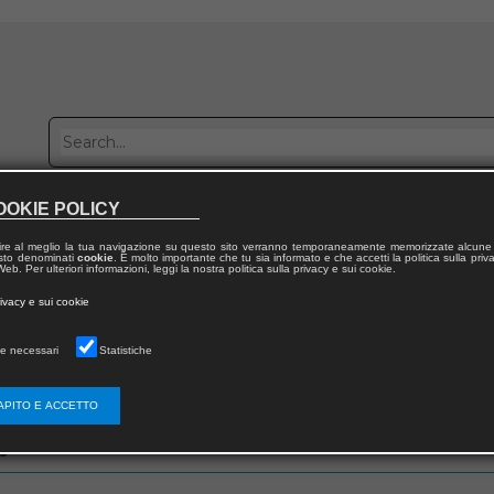
OOKIE POLICY
Publish with us
Sales network
Work with us
Contacts
ire al meglio la tua navigazione su questo sito verranno temporaneamente memorizzate alcune 
 testo denominati
cookie
. È molto importante che tu sia informato e che accetti la politica sulla priv
eb. Per ulteriori informazioni, leggi la nostra politica sulla privacy e sui cookie.
rivacy e sui cookie
e necessari
Statistiche
zo email che hai fornito in fase di registrazione
APITO E ACCETTO
s