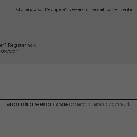
Cliccando su 'Recupera' riceverai un'email contentente 
er? Register now
assword?
@racne editrice
for
europe
e
@racne
sono marchi di impresa di Adiuvare S.r.l.