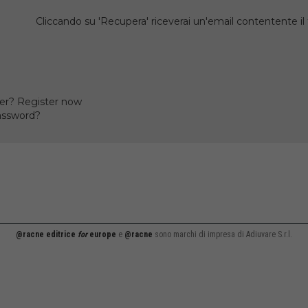
Cliccando su 'Recupera' riceverai un'email contentente 
er? Register now
assword?
@racne editrice
for
europe
e
@racne
sono marchi di impresa di Adiuvare S.r.l.