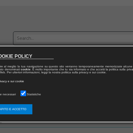
OOKIE POLICY
Publish with us
Sales network
Work with us
Contacts
ire al meglio la tua navigazione su questo sito verranno temporaneamente memorizzate alcune 
 testo denominati
cookie
. È molto importante che tu sia informato e che accetti la politica sulla priv
eb. Per ulteriori informazioni, leggi la nostra politica sulla privacy e sui cookie.
rivacy e sui cookie
e necessari
Statistiche
zo email che hai fornito in fase di registrazione
APITO E ACCETTO
s