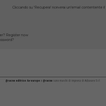
Cliccando su 'Recupera' riceverai un'email contentente 
er? Register now
assword?
@racne editrice
for
europe
e
@racne
sono marchi di impresa di Adiuvare S.r.l.