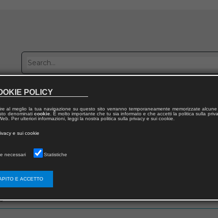
OOKIE POLICY
Publish with us
Sales network
Work with us
Contacts
ire al meglio la tua navigazione su questo sito verranno temporaneamente memorizzate alcune 
 testo denominati
cookie
. È molto importante che tu sia informato e che accetti la politica sulla priv
eb. Per ulteriori informazioni, leggi la nostra politica sulla privacy e sui cookie.
rivacy e sui cookie
e necessari
Statistiche
zo email che hai fornito in fase di registrazione
APITO E ACCETTO
s