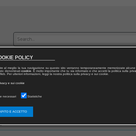
OOKIE POLICY
Publish with us
Sales network
Work with us
Contacts
ire al meglio la tua navigazione su questo sito verranno temporaneamente memorizzate alcune 
 testo denominati
cookie
. È molto importante che tu sia informato e che accetti la politica sulla priv
eb. Per ulteriori informazioni, leggi la nostra politica sulla privacy e sui cookie.
rivacy e sui cookie
e necessari
Statistiche
zo email che hai fornito in fase di registrazione
APITO E ACCETTO
s