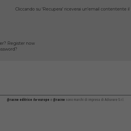
Cliccando su 'Recupera' riceverai un'email contentente 
er? Register now
assword?
@racne editrice
for
europe
e
@racne
sono marchi di impresa di Adiuvare S.r.l.