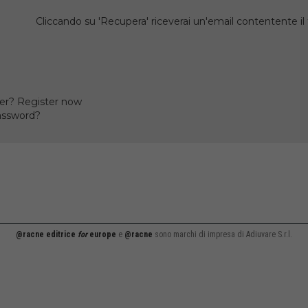
Cliccando su 'Recupera' riceverai un'email contentente 
er? Register now
assword?
@racne editrice
for
europe
e
@racne
sono marchi di impresa di Adiuvare S.r.l.