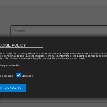
OOKIE POLICY
Publish with us
Sales network
Work with us
Contacts
ire al meglio la tua navigazione su questo sito verranno temporaneamente memorizzate alcune 
 testo denominati
cookie
. È molto importante che tu sia informato e che accetti la politica sulla priv
eb. Per ulteriori informazioni, leggi la nostra politica sulla privacy e sui cookie.
rivacy e sui cookie
e necessari
Statistiche
zo email che hai fornito in fase di registrazione
APITO E ACCETTO
s