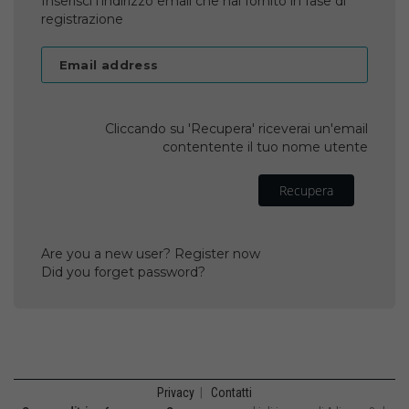
Inserisci l'indirizzo email che hai fornito in fase di
registrazione
Email address
Cliccando su 'Recupera' riceverai un'email
contentente il tuo nome utente
Recupera
Are you a new user? Register now
Did you forget password?
Privacy
|
Contatti