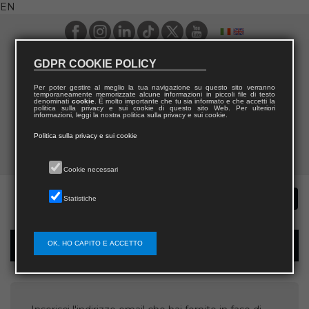
EN
GDPR COOKIE POLICY
Per poter gestire al meglio la tua navigazione su questo sito verranno
temporaneamente memorizzate alcune informazioni in piccoli file di testo
denominati
cookie
. È molto importante che tu sia informato e che accetti la
politica sulla privacy e sui cookie di questo sito Web. Per ulteriori
informazioni, leggi la nostra politica sulla privacy e sui cookie.
Politica sulla privacy e sui cookie
Cookie necessari
Statistiche
OK, HO CAPITO E ACCETTO
Username recovery